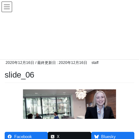
コ
ナ
ン
ビ
テ
ゲ
ン
ー
メディア
ツ
シ
に
ョ
移
ン
HOME
メディア
slide_06
動
に
移
動
2020年12月16日
/ 最終更新日 :
2020年12月16日
staff
slide_06
Facebook
X
Bluesky