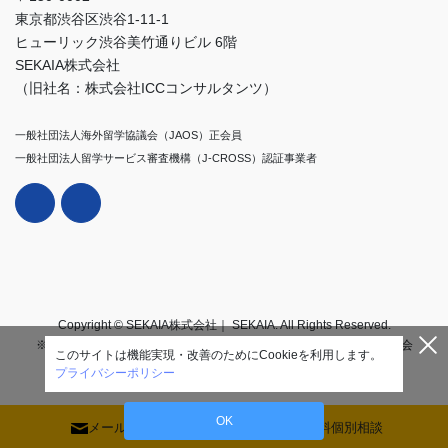
東京都渋谷区渋谷1-11-1
ヒューリック渋谷美竹通りビル 6階
SEKAIA株式会社
（旧社名：株式会社ICCコンサルタンツ）
一般社団法人海外留学協議会（JAOS）正会員
一般社団法人留学サービス審査機構（J-CROSS）認証事業者
Copyright © SEKAIA株式会社｜ SEKAIA. All Rights Reserved.
※2025年11月1日付で株式会社ICCコンサルタンツからSEKAIA株式会
このサイトは機能実現・改善のためにCookieを利用します。
社に社名変更いたしました。
プライバシーポリシー
OK
メール相談
無料個別相談