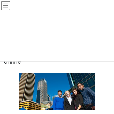
コ
ナ
ン
ビ
テ
ゲ
ン
ー
メディア
ツ
シ
に
ョ
移
ン
HOME
メディア
online
動
に
移
動
2017年9月10日
/ 最終更新日 :
2017年9月10日
staff
online