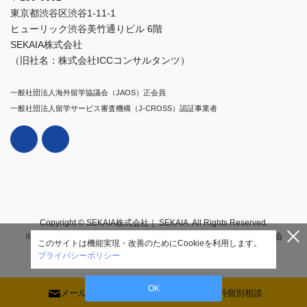
東京都渋谷区渋谷1-11-1
ヒューリック渋谷美竹通りビル 6階
SEKAIA株式会社
（旧社名：株式会社ICCコンサルタンツ）
一般社団法人海外留学協議会（JAOS）正会員
一般社団法人留学サービス審査機構（J-CROSS）認証事業者
Copyright © SEKAIA株式会社｜ SEKAIA. All Rights Reserved.
※2025年11月1日付で株式会社ICCコンサルタンツからSEKAIA株式会
このサイトは機能実現・改善のためにCookieを利用します。
社に社名変更いたしました。
プライバシーポリシー
OK
メール相談
無料個別相談