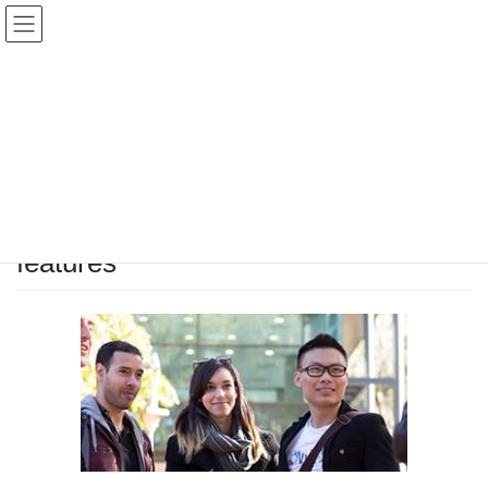
コ
ナ
ン
ビ
テ
ゲ
ン
ー
メディア
ツ
シ
に
ョ
移
ン
HOME
メディア
features
動
に
移
動
2017年9月10日
/ 最終更新日 :
2017年9月10日
staff
features