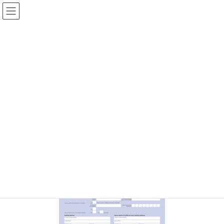
コ
ナ
ン
ビ
テ
ゲ
ン
ー
投稿
ツ
シ
に
ョ
移
ン
HOME
受講方法
申込から受講までの流れ
application_form
動
に
移
動
2018年4月9日
/ 最終更新日 :
2018年4月9日
staff
application_form