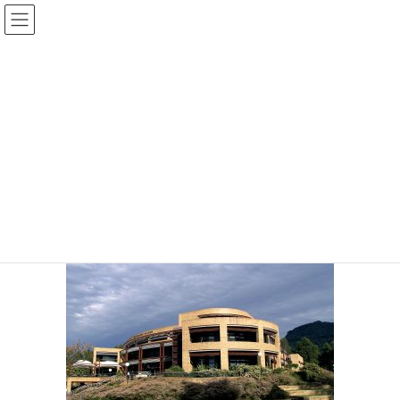
コ
ナ
ン
ビ
テ
ゲ
ン
ー
投稿
ツ
シ
に
ョ
移
ン
HOME
本プログラムについて
TESOLとは
Wollongong1
動
に
移
動
2017年9月8日
/ 最終更新日 :
2017年9月8日
staff
Wollongong1