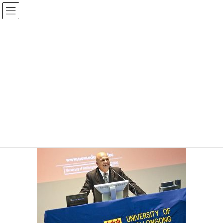
コ
ナ
ン
ビ
テ
ゲ
ン
ー
投稿
ツ
シ
に
ョ
移
ン
HOME
本プログラムについて
TESOLとは
0304
動
に
移
動
2017年9月8日
/ 最終更新日 :
2017年9月8日
staff
0304